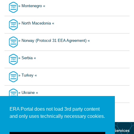
» Montenegro «
» North Macedonia «
» Norway (Protocol 31 EEA Agreement) «
» Serbia «
» Turkey «
» Ukraine «
ERA Portal does not load 3rd party content
and only uses technically necessary cookies.
About
Services